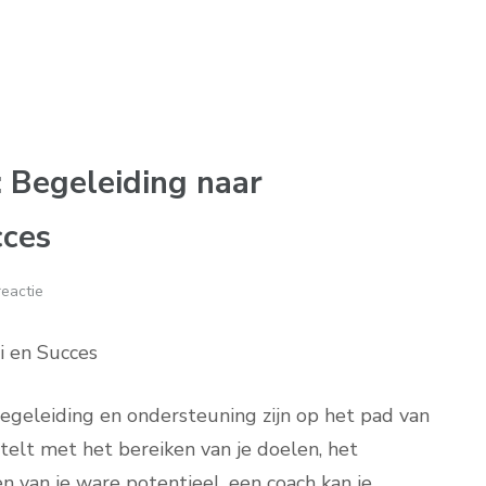
 Begeleiding naar
cces
eactie
i en Succes
egeleiding en ondersteuning zijn op het pad van
stelt met het bereiken van je doelen, het
 van je ware potentieel, een coach kan je