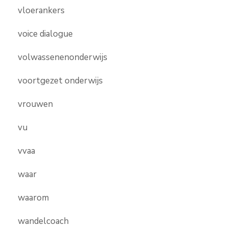
vloerankers
voice dialogue
volwassenenonderwijs
voortgezet onderwijs
vrouwen
vu
vvaa
waar
waarom
wandelcoach