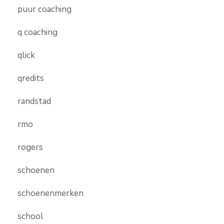
puur coaching
q coaching
qlick
qredits
randstad
rmo
rogers
schoenen
schoenenmerken
school