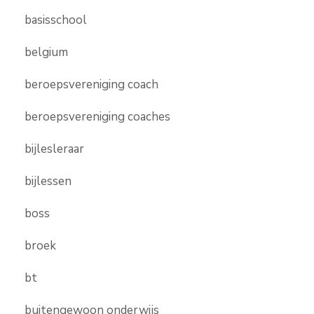
basisschool
belgium
beroepsvereniging coach
beroepsvereniging coaches
bijlesleraar
bijlessen
boss
broek
bt
buitengewoon onderwijs