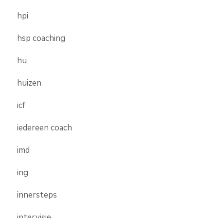
hpi
hsp coaching
hu
huizen
icf
iedereen coach
imd
ing
innersteps
intervisie