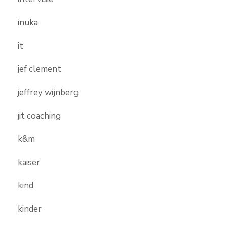
inuka
it
jef clement
jeffrey wijnberg
jit coaching
k&m
kaiser
kind
kinder