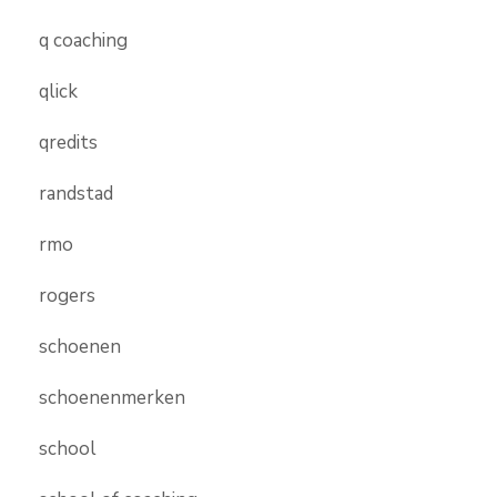
q coaching
qlick
qredits
randstad
rmo
rogers
schoenen
schoenenmerken
school