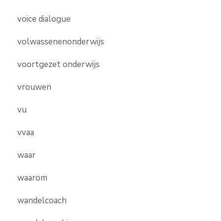
voice dialogue
volwassenenonderwijs
voortgezet onderwijs
vrouwen
vu
vvaa
waar
waarom
wandelcoach