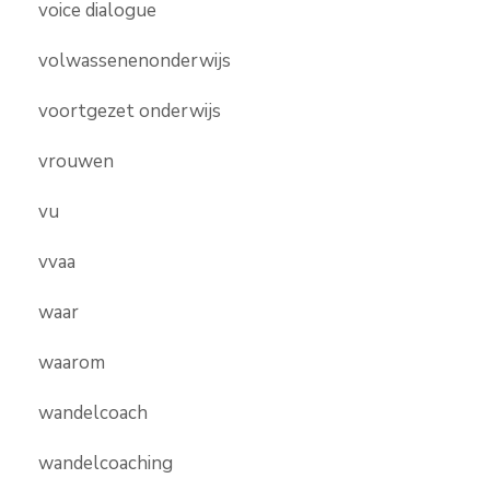
voice dialogue
volwassenenonderwijs
voortgezet onderwijs
vrouwen
vu
vvaa
waar
waarom
wandelcoach
wandelcoaching