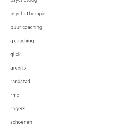
psycholoog
psychotherapie
puur coaching
q coaching
qlick
qredits
randstad
rmo
rogers
schoenen