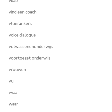
vdab
vind een coach
vloerankers
voice dialogue
volwassenenonderwijs
voortgezet onderwijs
vrouwen
vu
vvaa
waar