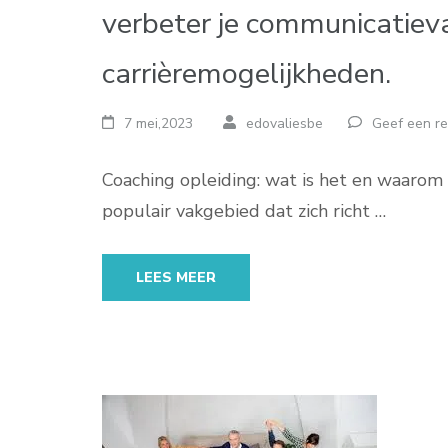
verbeter je communicatiev
carrièremogelijkheden.
7 mei,2023
edovaliesbe
Geef een re
Coaching opleiding: wat is het en waarom 
populair vakgebied dat zich richt …
LEES MEER