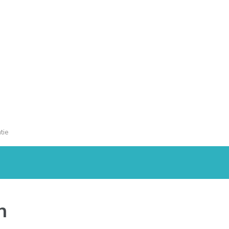
tie
n