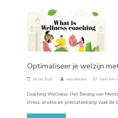
Optimaliseer je welzijn me
28 okt,2024
edovaliesbe
Geef een r
Coaching Wellness: Het Belang van Menta
stress, drukte en prestatiedrang vaak de