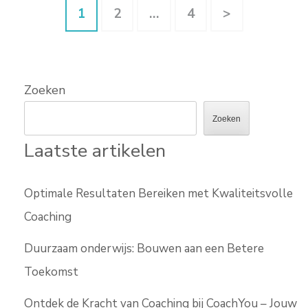
Berichten
Pagina
Pagina
Pagina
1
2
…
4
>
paginering
Zoeken
Zoeken
Laatste artikelen
Optimale Resultaten Bereiken met Kwaliteitsvolle
Coaching
Duurzaam onderwijs: Bouwen aan een Betere
Toekomst
Ontdek de Kracht van Coaching bij CoachYou – Jouw