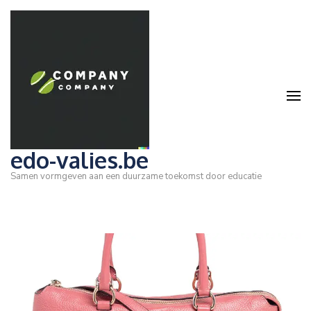
Ga
naar
inhoud
(druk
op
Enter)
edo-valies.be
Samen vormgeven aan een duurzame toekomst door educatie