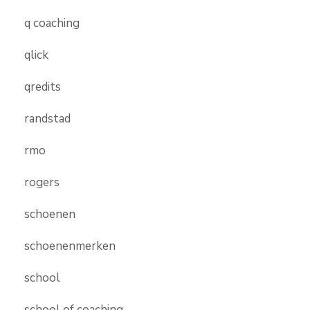
q coaching
qlick
qredits
randstad
rmo
rogers
schoenen
schoenenmerken
school
school of coaching