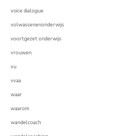
voice dialogue
volwassenenonderwijs
voortgezet onderwijs
vrouwen
vu
vvaa
waar
waarom
wandelcoach