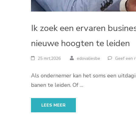
Ik zoek een ervaren busine
nieuwe hoogten te leiden
25 mrt,2026
edovaliesbe
Geef een r
Als ondernemer kan het soms een uitdaging
banen te leiden. Of …
LEES MEER