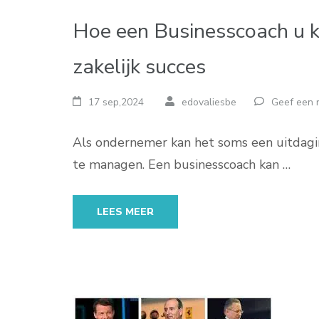
Hoe een Businesscoach u ka
zakelijk succes
17 sep,2024
edovaliesbe
Geef een r
Als ondernemer kan het soms een uitdagin
te managen. Een businesscoach kan …
LEES MEER