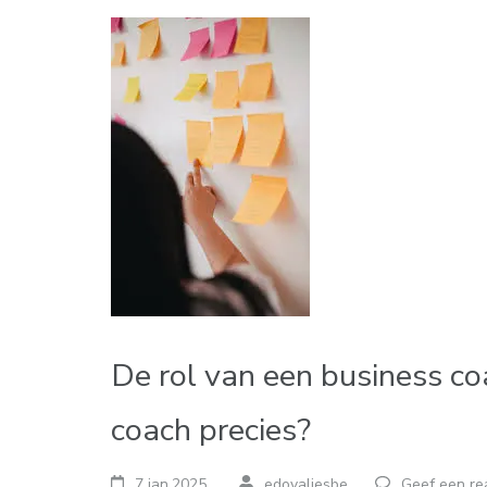
De rol van een business co
coach precies?
7 jan,2025
edovaliesbe
Geef een re