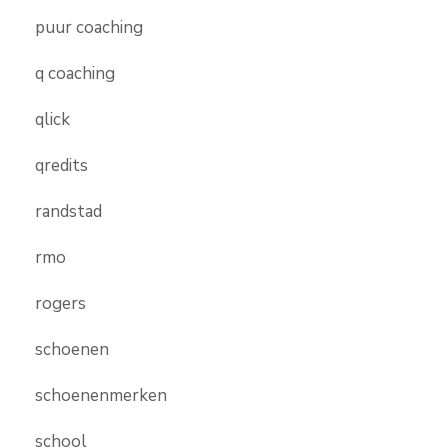
puur coaching
q coaching
qlick
qredits
randstad
rmo
rogers
schoenen
schoenenmerken
school