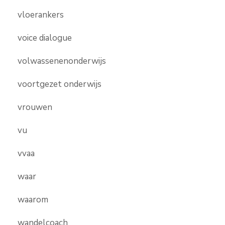
vloerankers
voice dialogue
volwassenenonderwijs
voortgezet onderwijs
vrouwen
vu
vvaa
waar
waarom
wandelcoach