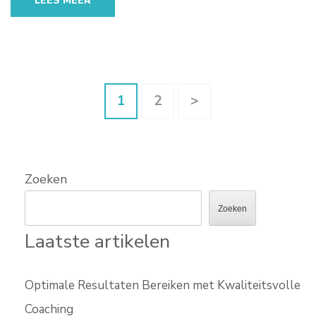
LEES MEER
Berichten
Pagina
Pagina
1
2
>
paginering
Zoeken
Zoeken
Laatste artikelen
Optimale Resultaten Bereiken met Kwaliteitsvolle
Coaching