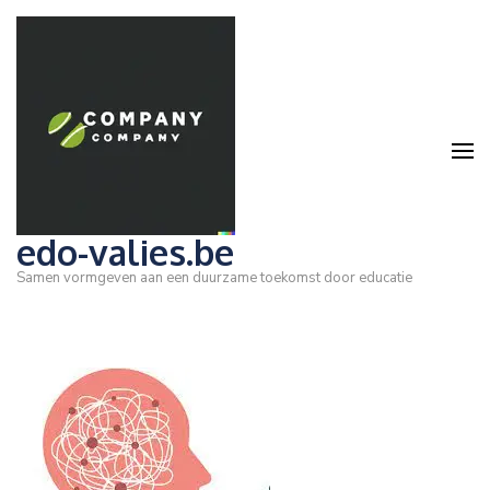
Ga
naar
inhoud
(druk
op
Enter)
edo-valies.be
Samen vormgeven aan een duurzame toekomst door educatie