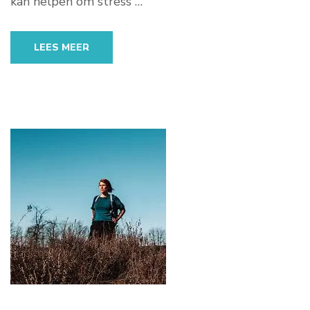
kan helpen om stress …
LEES MEER