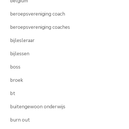
belgium
beroepsvereniging coach
beroepsvereniging coaches
bijlesleraar
bijlessen
boss
broek
bt
buitengewoon onderwijs
burn out