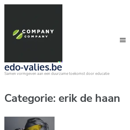
Ga
naar
inhoud
(druk
op
Enter)
edo-valies.be
Samen vormgeven aan een duurzame toekomst door educatie
Categorie:
erik de haan