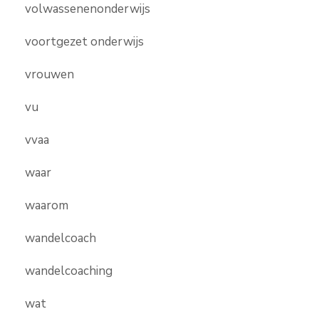
volwassenenonderwijs
voortgezet onderwijs
vrouwen
vu
vvaa
waar
waarom
wandelcoach
wandelcoaching
wat