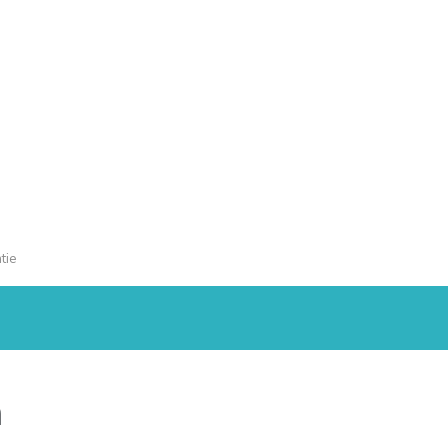
tie
m