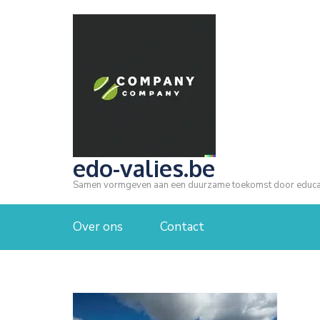
Ga
naar
inhoud
(druk
op
Enter)
edo-valies.be
Samen vormgeven aan een duurzame toekomst door educa
Over ons
Contact