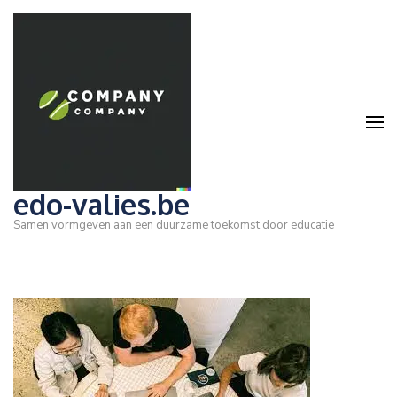
Ga
naar
inhoud
(druk
op
Enter)
edo-valies.be
Samen vormgeven aan een duurzame toekomst door educatie