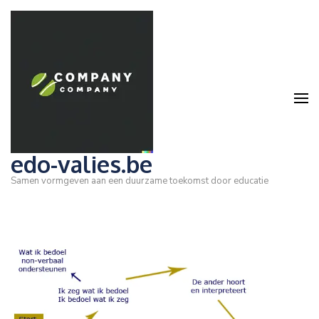
Ga
naar
inhoud
(druk
op
Enter)
edo-valies.be
Samen vormgeven aan een duurzame toekomst door educatie