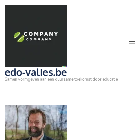
Ga
naar
inhoud
(druk
op
Enter)
edo-valies.be
Samen vormgeven aan een duurzame toekomst door educatie