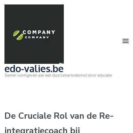
Ga
naar
inhoud
(druk
op
Enter)
edo-valies.be
Samen vormgeven aan een duurzame toekomst door educatie
De Cruciale Rol van de Re-
integratiecoach bij