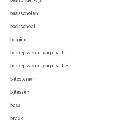
basisonderwijs
basisscholen
basisschool
belgium
beroepsvereniging coach
beroepsvereniging coaches
bijlesleraar
bijlessen
boss
broek