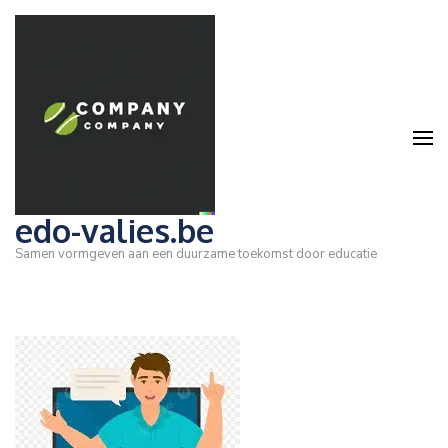
Ga
naar
inhoud
(druk
op
Enter)
edo-valies.be
Samen vormgeven aan een duurzame toekomst door educatie