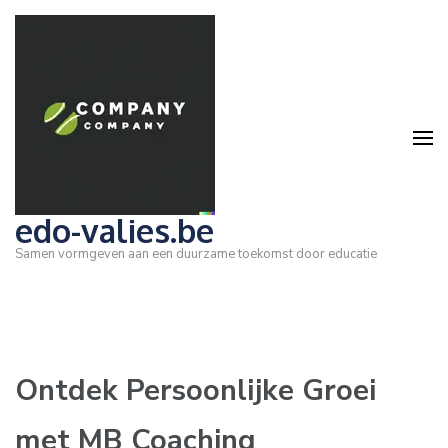
Ga
naar
inhoud
(druk
op
Enter)
edo-valies.be
Samen vormgeven aan een duurzame toekomst door educatie
Ontdek Persoonlijke Groei
met MB Coaching