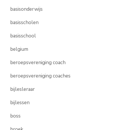
basisonderwijs
basisscholen
basisschool
belgium
beroepsvereniging coach
beroepsvereniging coaches
bijlesleraar
bijlessen
boss
broek