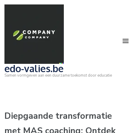
Ga
naar
inhoud
(druk
op
Enter)
edo-valies.be
Samen vormgeven aan een duurzame toekomst door educatie
Diepgaande transformatie
met MAS coaching: Ontdek