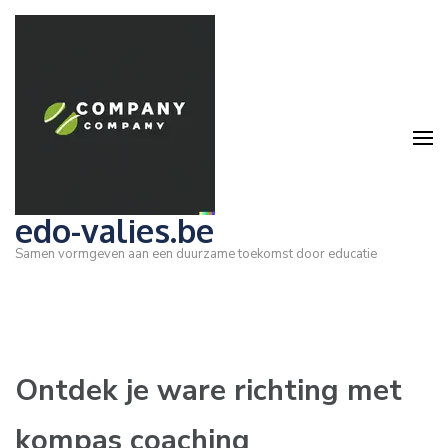
Ga
naar
inhoud
(druk
op
Enter)
edo-valies.be
Samen vormgeven aan een duurzame toekomst door educatie
Ontdek je ware richting met
kompas coaching