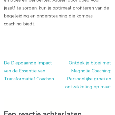
emoties en behoeften. Alleen door goed voor
jezelf te zorgen, kun je optimaal profiteren van de
begeleiding en ondersteuning die kompas
coaching biedt.
De Diepgaande Impact
Ontdek je bloei met
Berichtnavigatie
van de Essentie van
Magnolia Coaching:
Transformatief Coachen
Persoonlijke groei en
ontwikkeling op maat
Een reactie achterlaten