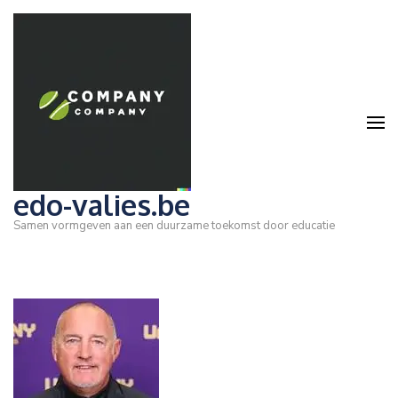
Ga
naar
inhoud
(druk
op
Enter)
edo-valies.be
Samen vormgeven aan een duurzame toekomst door educatie