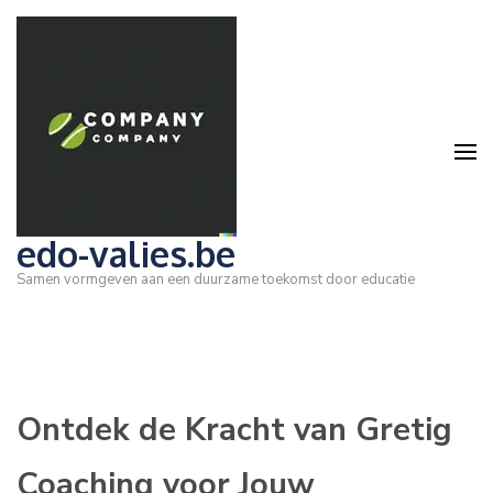
Ga
naar
inhoud
(druk
op
Enter)
edo-valies.be
Samen vormgeven aan een duurzame toekomst door educatie
Ontdek de Kracht van Gretig
Coaching voor Jouw