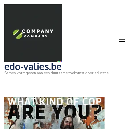
Ga
naar
inhoud
(druk
op
Enter)
edo-valies.be
Samen vormgeven aan een duurzame toekomst door educatie