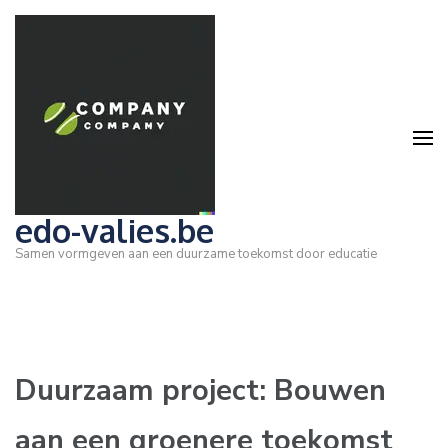
Ga
naar
inhoud
(druk
op
Enter)
edo-valies.be
Samen vormgeven aan een duurzame toekomst door educatie
Duurzaam project: Bouwen
aan een groenere toekomst