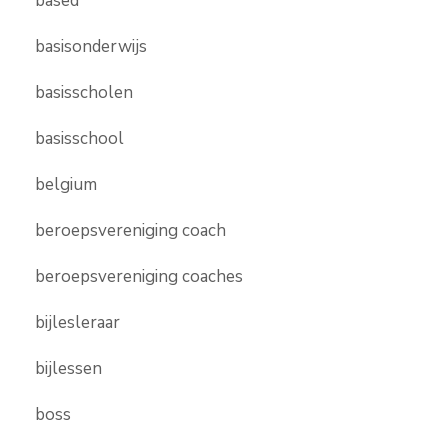
based
basisonderwijs
basisscholen
basisschool
belgium
beroepsvereniging coach
beroepsvereniging coaches
bijlesleraar
bijlessen
boss