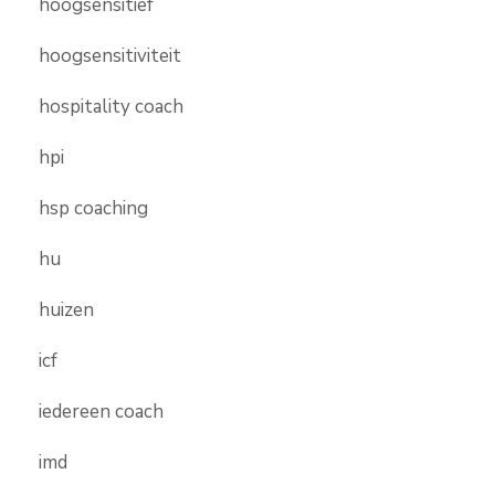
hoogsensitief
hoogsensitiviteit
hospitality coach
hpi
hsp coaching
hu
huizen
icf
iedereen coach
imd