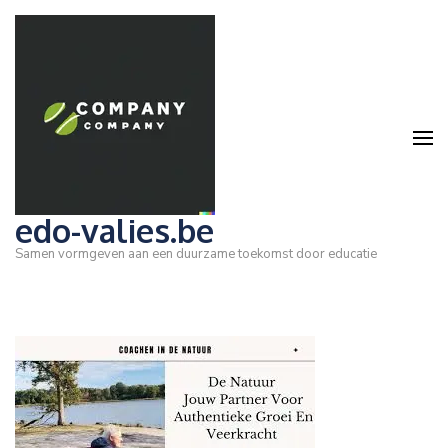
Ga
naar
inhoud
(druk
op
Enter)
edo-valies.be
Samen vormgeven aan een duurzame toekomst door educatie