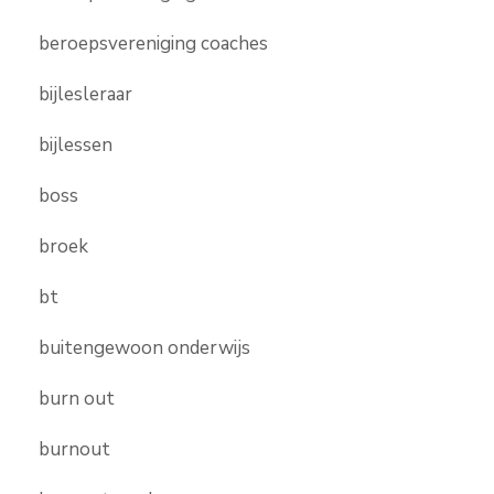
beroepsvereniging coaches
bijlesleraar
bijlessen
boss
broek
bt
buitengewoon onderwijs
burn out
burnout