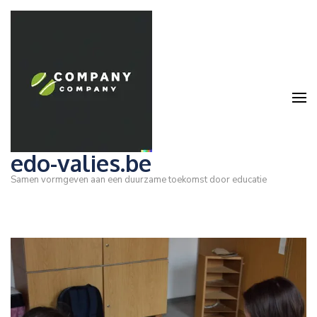
Ga
naar
inhoud
(druk
op
Enter)
edo-valies.be
Samen vormgeven aan een duurzame toekomst door educatie