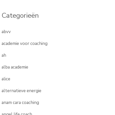
Categorieën
abvv
academie voor coaching
ah
alba academie
alice
alternatieve energie
anam cara coaching
angel life coach