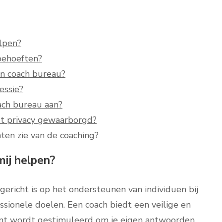
elpen?
 behoeften?
en coach bureau?
essie?
ach bureau aan?
dt privacy gewaarborgd?
ten zie van de coaching?
mij helpen?
ericht is op het ondersteunen van individuen bij
ssionele doelen. Een coach biedt een veilige en
liënt wordt gestimuleerd om je eigen antwoorden