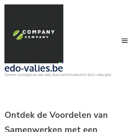
Ga
naar
inhoud
(druk
op
Enter)
edo-valies.be
Samen vormgeven aan een duurzame toekomst door educatie
Ontdek de Voordelen van
Samenwerken met een