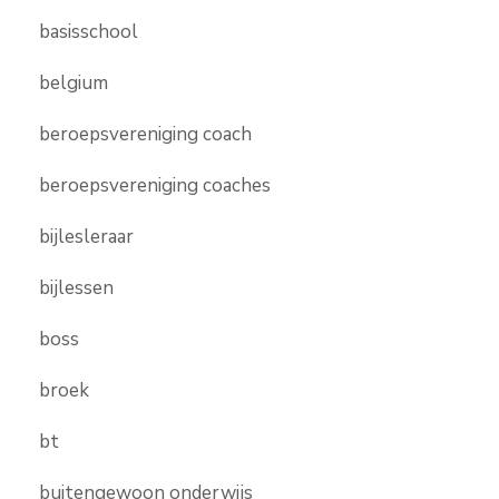
basisschool
belgium
beroepsvereniging coach
beroepsvereniging coaches
bijlesleraar
bijlessen
boss
broek
bt
buitengewoon onderwijs