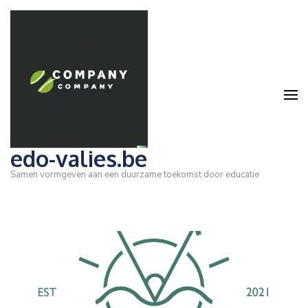
Ga
naar
inhoud
(druk
op
Enter)
edo-valies.be
Samen vormgeven aan een duurzame toekomst door educatie