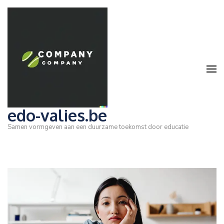
Ga
naar
inhoud
(druk
op
Enter)
edo-valies.be
Samen vormgeven aan een duurzame toekomst door educatie