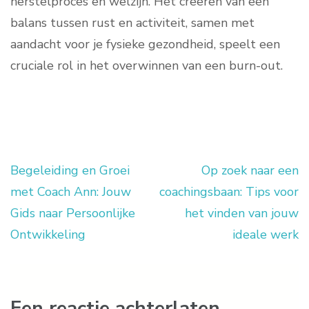
herstelproces en welzijn. Het creëren van een
balans tussen rust en activiteit, samen met
aandacht voor je fysieke gezondheid, speelt een
cruciale rol in het overwinnen van een burn-out.
Begeleiding en Groei
Op zoek naar een
Berichtnavigatie
met Coach Ann: Jouw
coachingsbaan: Tips voor
Gids naar Persoonlijke
het vinden van jouw
Ontwikkeling
ideale werk
Een reactie achterlaten