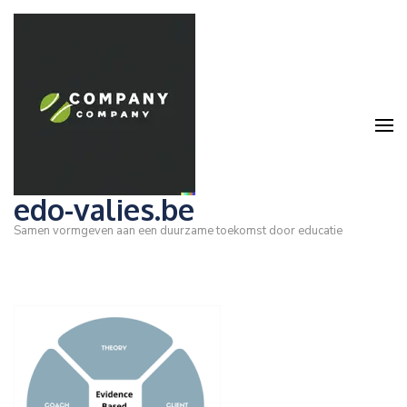
Ga
naar
inhoud
(druk
op
Enter)
edo-valies.be
Samen vormgeven aan een duurzame toekomst door educatie