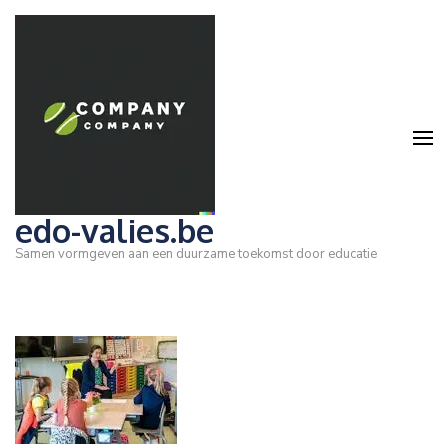
Ga
naar
inhoud
(druk
op
Enter)
edo-valies.be
Samen vormgeven aan een duurzame toekomst door educatie