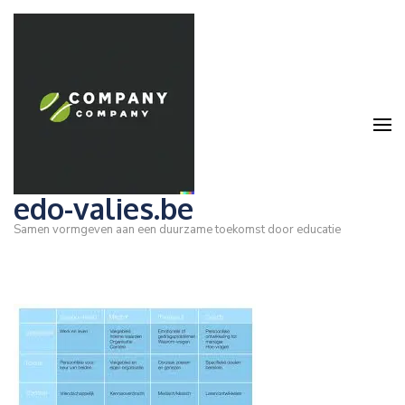
Ga
naar
inhoud
(druk
op
Enter)
edo-valies.be
Samen vormgeven aan een duurzame toekomst door educatie