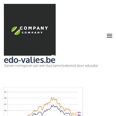
Ga
naar
inhoud
(druk
op
Enter)
edo-valies.be
Samen vormgeven aan een duurzame toekomst door educatie