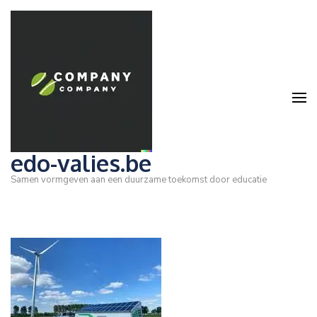
Ga
naar
inhoud
(druk
op
Enter)
edo-valies.be
Samen vormgeven aan een duurzame toekomst door educatie