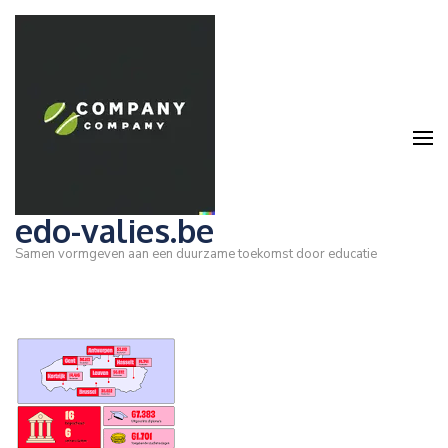
Ga
naar
inhoud
(druk
op
Enter)
edo-valies.be
Samen vormgeven aan een duurzame toekomst door educatie