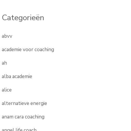
Categorieën
abvv
academie voor coaching
ah
alba academie
alice
alternatieve energie
anam cara coaching
angel life coach