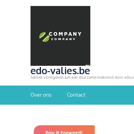
Ga
naar
inhoud
(druk
op
Enter)
edo-valies.be
Samen vormgeven aan een duurzame toekomst door educa
Over ons
Contact