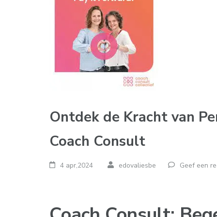
Ontdek de Kracht van Pe
Coach Consult
4 apr,2024
edovaliesbe
Geef een re
Coach Consult: Beg