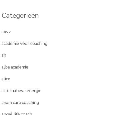
Categorieën
abvv
academie voor coaching
ah
alba academie
alice
alternatieve energie
anam cara coaching
angel life coach